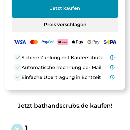
Jetzt kaufen
Preis vorschlagen
check
Sichere Zahlung mit Käuferschutz
info_outline
check
Automatische Rechnung per Mail
info_outline
check
Einfache Übertragung in Echtzeit
info_outline
Jetzt bathandscrubs.de kaufen!
1.
shopping_cart