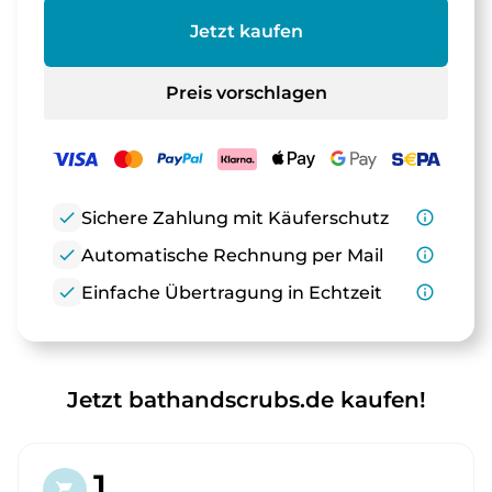
Jetzt kaufen
Preis vorschlagen
check
Sichere Zahlung mit Käuferschutz
info_outline
check
Automatische Rechnung per Mail
info_outline
check
Einfache Übertragung in Echtzeit
info_outline
Jetzt bathandscrubs.de kaufen!
1.
shopping_cart