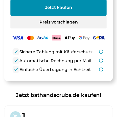
Jetzt kaufen
Preis vorschlagen
check
Sichere Zahlung mit Käuferschutz
info_outline
check
Automatische Rechnung per Mail
info_outline
check
Einfache Übertragung in Echtzeit
info_outline
Jetzt bathandscrubs.de kaufen!
1.
shopping_cart